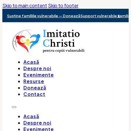
Skip to main content
Skip to footer
×
Susține familiile vulnerabile — Donează
Support vulnerable famili
Acasă
Despre noi
Evenimente
Resurse
Donează
Contact
Acasă
Despre noi
Evenimente